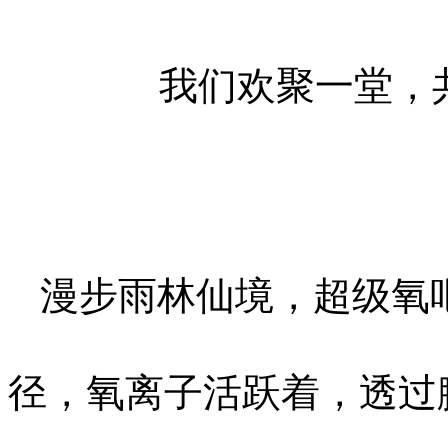
我们欢聚一堂，
漫步雨林仙境，超级氧
径，氧离子活跃着，透过