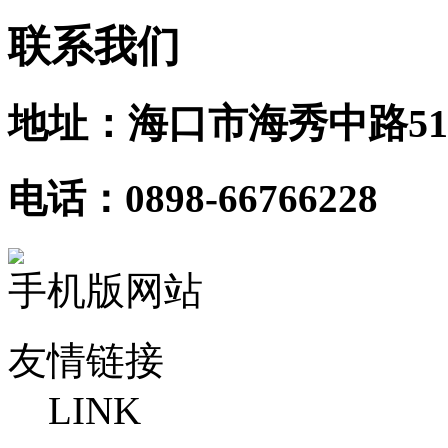
联系我们
地址：海口市海秀中路51
电话：0898-66766228
手机版网站
友情链接
LINK