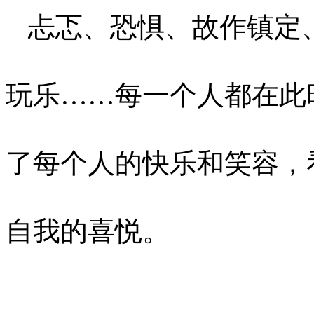
忐忑、恐惧、故作镇定
玩乐……每一个人都在此
了每个人的快乐和笑容，
自我的喜悦。