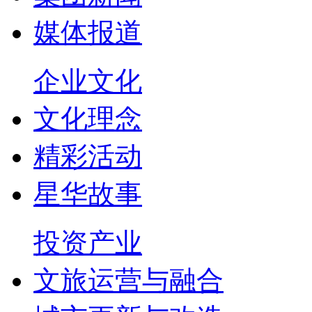
媒体报道
企业文化
文化理念
精彩活动
星华故事
投资产业
文旅运营与融合