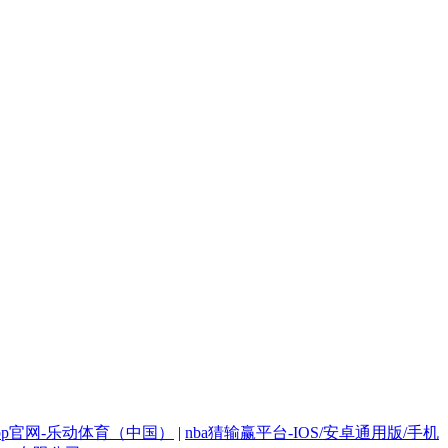
pp官网-乐动体育（中国）
|
nba猜输赢平台-IOS/安卓通用版/手机