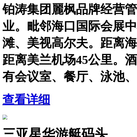
铂涛集团麗枫品牌经营管理
业。毗邻海口国际会展中
滩、美视高尔夫。距离海
距离美兰机场45公里。酒
有会议室、餐厅、泳池、
查看详细
三亚星华游艇码头