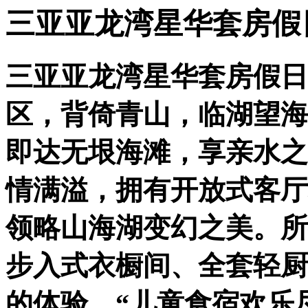
三亚亚龙湾星华套房假
三亚亚龙湾星华套房假日
区，背倚青山，临湖望海
即达无垠海滩，享亲水之
情满溢，拥有开放式客厅
领略山海湖变幻之美。所
步入式衣橱间、全套轻厨
的体验。“儿童食宿欢乐