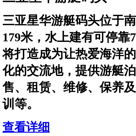
三亚星华游艇码头位于南
179米，水上建有可停靠
将打造成为让热爱海洋的
化的交流地，提供游艇泊
售、租赁、维修、保养及
训等。
查看详细