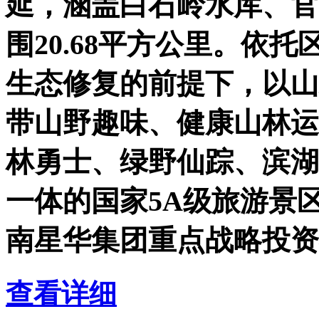
延，涵盖白石岭水库、官
围20.68平方公里。依
生态修复的前提下，以山
带山野趣味、健康山林运
林勇士、绿野仙踪、滨湖
一体的国家5A级旅游景
南星华集团重点战略投资
查看详细