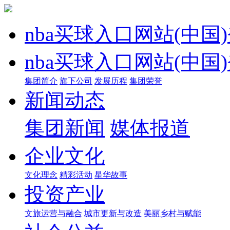
nba买球入口网站(中国
nba买球入口网站(中国
集团简介
旗下公司
发展历程
集团荣誉
新闻动态
集团新闻
媒体报道
企业文化
文化理念
精彩活动
星华故事
投资产业
文旅运营与融合
城市更新与改造
美丽乡村与赋能