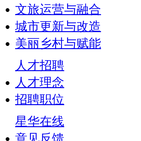
文旅运营与融合
城市更新与改造
美丽乡村与赋能
人才招聘
人才理念
招聘职位
星华在线
意见反馈