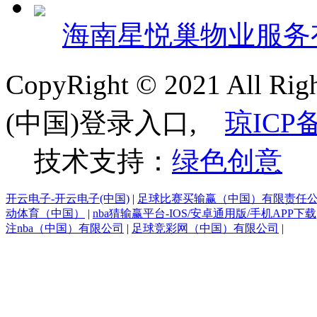
海南星悦巢物业服务
CopyRight © 2021 All 
(中国)登录入口,
琼ICP备
技术支持：
绿色创意
开云电子-开云电子(中国)
|
足球比赛买输赢（中国）有限责任
动体育（中国）
|
nba猜输赢平台-IOS/安卓通用版/手机APP下载
注nba（中国）有限公司
|
足球竞彩网（中国）有限公司
|