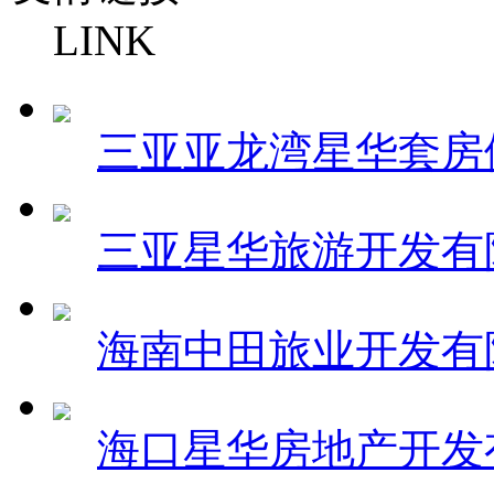
LINK
三亚亚龙湾星华套房
三亚星华旅游开发有
海南中田旅业开发有
海口星华房地产开发