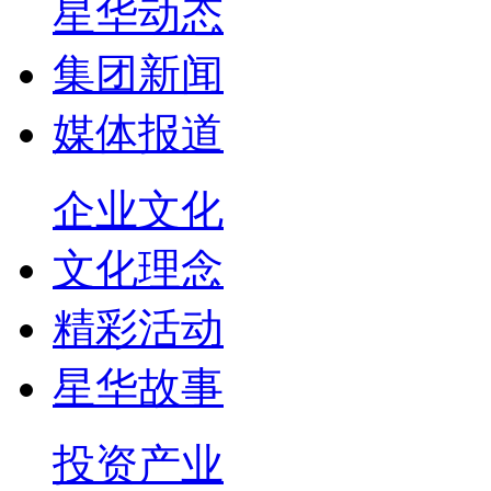
星华动态
集团新闻
媒体报道
企业文化
文化理念
精彩活动
星华故事
投资产业