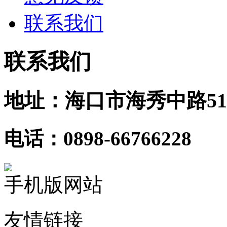
联系我们
联系我们
地址：海口市海秀中路51
电话：0898-66766228
手机版网站
友情链接