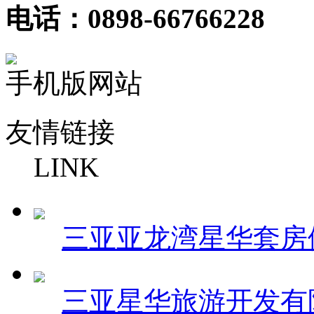
电话：0898-66766228
手机版网站
友情链接
LINK
三亚亚龙湾星华套房
三亚星华旅游开发有