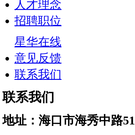
人才理念
招聘职位
星华在线
意见反馈
联系我们
联系我们
地址：海口市海秀中路51