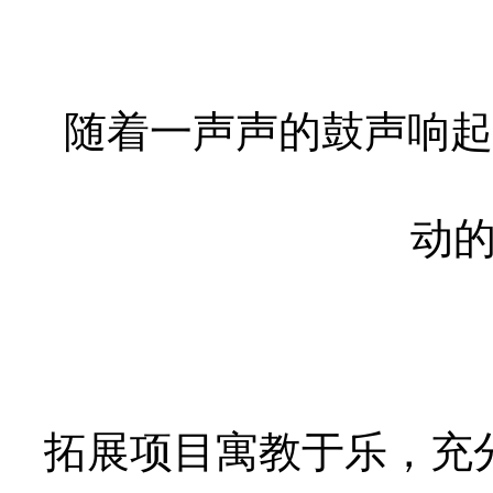
随着一声声的鼓声响起
动
拓展项目寓教于乐，充