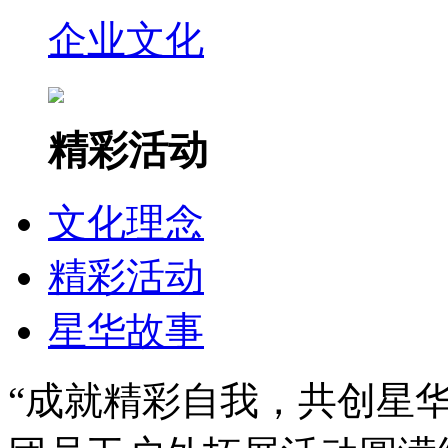
企业文化
精彩活动
文化理念
精彩活动
星华故事
“成就精彩自我，共创星华辉