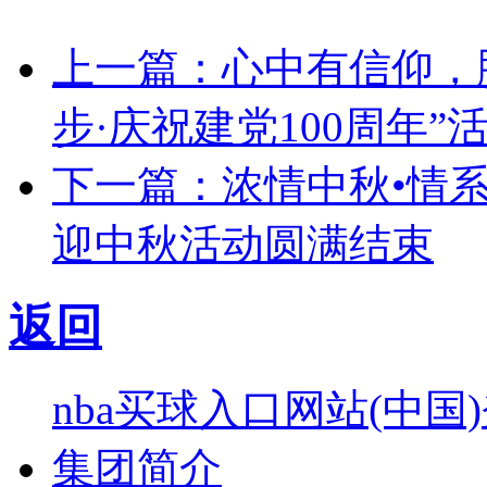
上一篇：心中有信仰，
步·庆祝建党100周年”
下一篇：浓情中秋•情系
迎中秋活动圆满结束
返回
nba买球入口网站(中国
集团简介