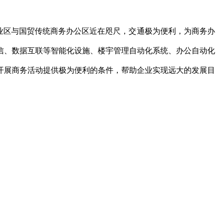
华商业区与国贸传统商务办公区近在咫尺，交通极为便利，为商务办
信、数据互联等智能化设施、楼宇管理自动化系统、办公自动化
开展商务活动提供极为便利的条件，帮助企业实现远大的发展目