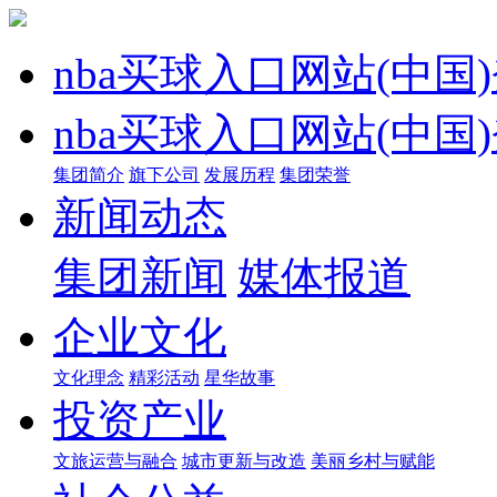
nba买球入口网站(中国
nba买球入口网站(中国
集团简介
旗下公司
发展历程
集团荣誉
新闻动态
集团新闻
媒体报道
企业文化
文化理念
精彩活动
星华故事
投资产业
文旅运营与融合
城市更新与改造
美丽乡村与赋能