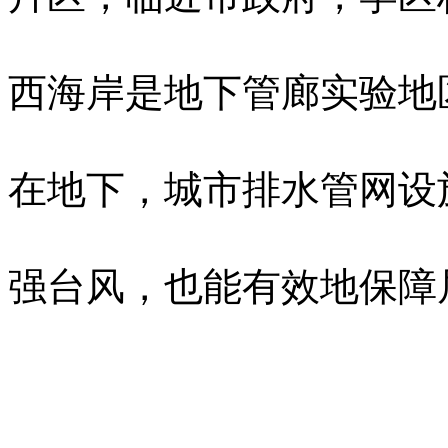
西海岸是地下管廊实验地
在地下，城市排水管网设
强台风，也能有效地保障