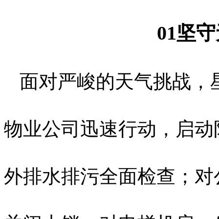
01坚
面对严峻的天气挑战，
物业公司迅速行动，启动
外排水排污全面检查；对