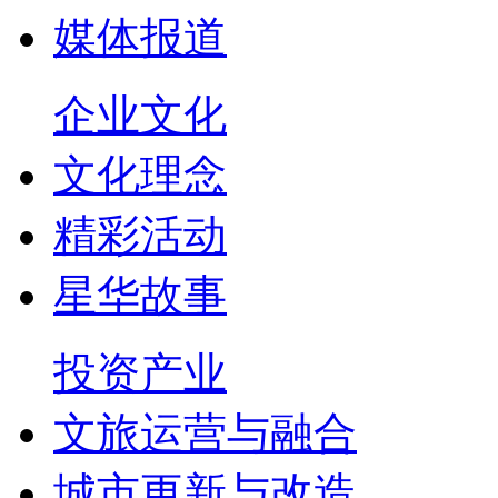
媒体报道
企业文化
文化理念
精彩活动
星华故事
投资产业
文旅运营与融合
城市更新与改造