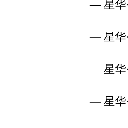
— 星华
— 星华
— 星华
— 星华