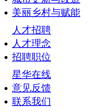
美丽乡村与赋能
人才招聘
人才理念
招聘职位
星华在线
意见反馈
联系我们