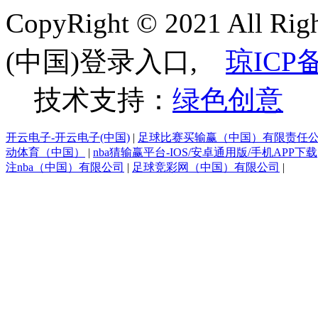
CopyRight © 2021 All 
(中国)登录入口,
琼ICP备
技术支持：
绿色创意
开云电子-开云电子(中国)
|
足球比赛买输赢（中国）有限责任
动体育（中国）
|
nba猜输赢平台-IOS/安卓通用版/手机APP下载
注nba（中国）有限公司
|
足球竞彩网（中国）有限公司
|