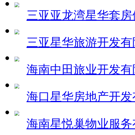
三亚亚龙湾星华套房
三亚星华旅游开发有
海南中田旅业开发有
海口星华房地产开发
海南星悦巢物业服务